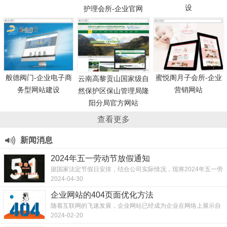
设
护理会所-企业官网
般德阀门-企业电子商
蜜悦阁月子会所-企业
云南高黎贡山国家级自
务型网站建设
营销网站
然保护区保山管理局隆
阳分局官方网站
查看更多
新闻消息
2024年五一劳动节放假通知
据国家法定节假日安排，结合公司实际情况，现将2024年五一劳
动节放假事项通知如下……
2024-04-30
企业网站的404页面优化方法
随着互联网的飞速发展，企业网站已经成为企业在网络上展示自
身形象、宣传产品和服务的重要平台。而404页面作为企业网站
2024-02-20
中不可或缺的一部分，其优化对于提升用户体验、提高网站SEO