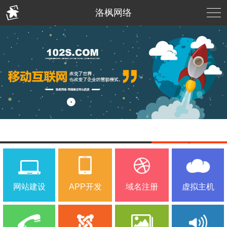
洛枫网络
1
2
3
网站建设
APP开发
域名注册
虚拟主机