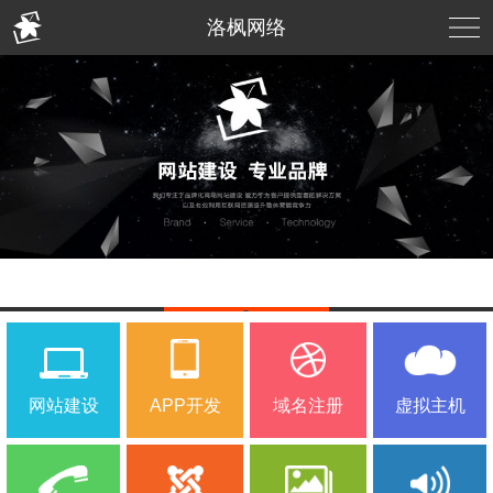
洛枫网络
1
2
3
网站建设
APP开发
域名注册
虚拟主机