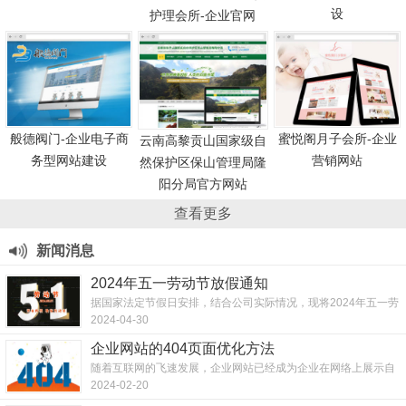
设
护理会所-企业官网
般德阀门-企业电子商
蜜悦阁月子会所-企业
云南高黎贡山国家级自
务型网站建设
营销网站
然保护区保山管理局隆
阳分局官方网站
查看更多
新闻消息
2024年五一劳动节放假通知
据国家法定节假日安排，结合公司实际情况，现将2024年五一劳
动节放假事项通知如下……
2024-04-30
企业网站的404页面优化方法
随着互联网的飞速发展，企业网站已经成为企业在网络上展示自
身形象、宣传产品和服务的重要平台。而404页面作为企业网站
2024-02-20
中不可或缺的一部分，其优化对于提升用户体验、提高网站SEO