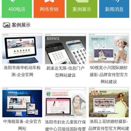
400电话
网络营销
案例展示
新闻消息
案例展示
洛阳市南华机动车检
90视觉小川国际婚纱
易速达无限-信息门户
测-企业官网
摄影-品牌宣传型官方
型网站建设
网站建设
中海能装备-企业官方
洛阳上花轿婚纱摄影-
洛阳市妇女儿童医疗保
网站
品牌宣传型官方网站建
健中心贝瑞佳国际母婴