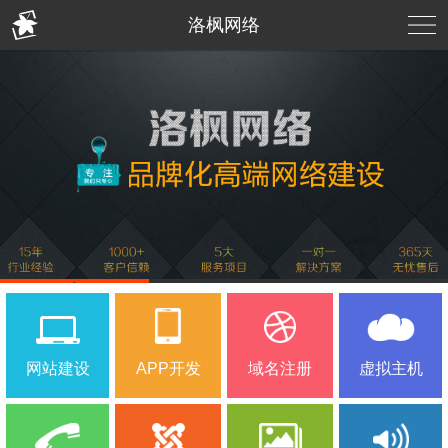
洛枫网络
1
2
3
网站建设
APP开发
域名注册
虚拟主机