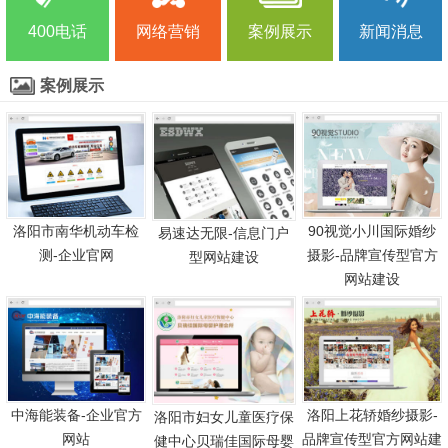
400电话
网络营销
案例展示
新闻消息
案例展示
洛阳市南华机动车检
90视觉小川国际婚纱
易速达无限-信息门户
测-企业官网
摄影-品牌宣传型官方
型网站建设
网站建设
中海能装备-企业官方
洛阳上花轿婚纱摄影-
洛阳市妇女儿童医疗保
网站
品牌宣传型官方网站建
健中心贝瑞佳国际母婴