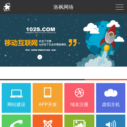
洛枫网络
1
2
3
网站建设
APP开发
域名注册
虚拟主机