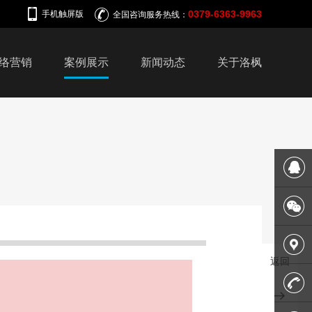
0379-6363-9963
手机触屏版
全国咨询服务热线：
络营销
案例展示
新闻动态
关于洛枫
在线客
服
微信平
返回
台
联系我