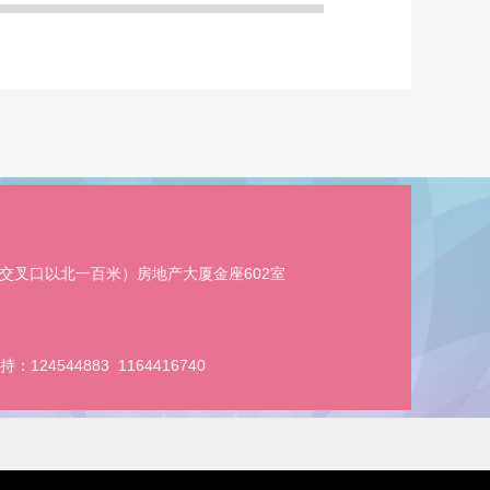
交叉口以北一百米）房地产大厦金座602室
持：
124544883
1164416740