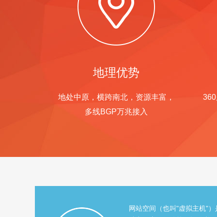
地理优势
地处中原，横跨南北，资源丰富，
36
多线BGP万兆接入
网站空间（也叫"虚拟主机"