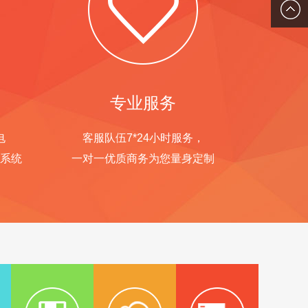
们
0379-
6363-
9963
专业服务
电
客服队伍7*24小时服务，
系统
一对一优质商务为您量身定制