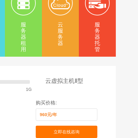
服
云
服
务
服
务
器
务
器
租
器
托
用
管
云虚拟主机Ⅱ型
1G
购买价格:
960元/年
立即在线咨询