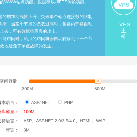
的WWW站点功能、数据存放和FTP传输功能。
器的增加而线性上升，突破单个站点连接数的限制
均衡，当某个节点的负载过高时，集群内部将自动
VPS
主
上去，可有效抵挡黑客的攻击。
机
不能访问时，站点的访问将会自动转移到下一个节
效地避免了单点故障的发生。
空间容量：
300M
500M
脚本语言：
ASP/.NET
PHP
据库容量：
100M
支持语言：
ASP、ASP.NET 2.0/3.5/4.0、HTML、WAP
带宽：
3M