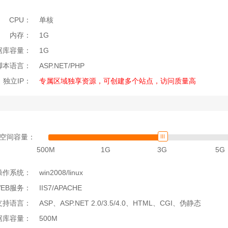
CPU：
单核
内存：
1G
据库容量：
1G
脚本语言：
ASP.NET/PHP
独立IP：
专属区域独享资源，可创建多个站点，访问质量高
空间容量：
500M
1G
3G
5G
操作系统：
win2008/linux
WEB服务：
IIS7/APACHE
支持语言：
ASP、ASP.NET 2.0/3.5/4.0、HTML、CGI、伪静态
据库容量：
500M