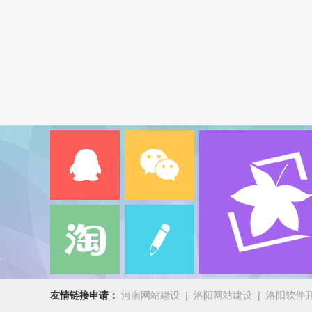
友情链接申请：
河南网站建设
|
洛阳网站建设
|
洛阳软件