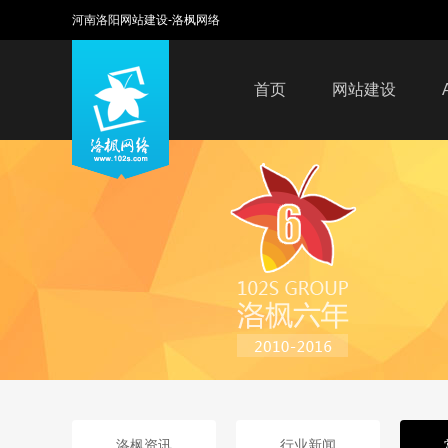
河南洛阳网站建设-洛枫网络
首页
网站建设
洛枫资讯
行业新闻