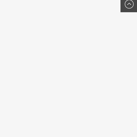
们
0379-
6363-
9963