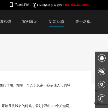
0379-6363-9963
手机触屏版
全国咨询服务热线：
络营销
案例展示
新闻动态
关于洛枫
在线客
服
微信平
面的作用。如果一个冗长复杂不容易使人记的域
台
联系我
返回
开始寻找域名的时候，最好找到5-10个关键词