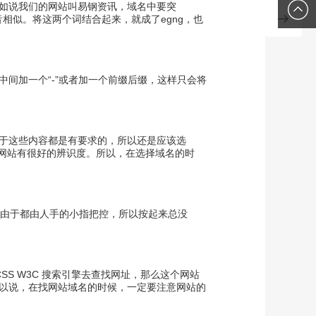
如说我们的网站叫易钢资讯，域名中要突
们
0379-
,读音相似。将这两个词结合起来，就成了egng，也
6363-
中间加一个“-”或者加一个前缀后缀，这样只会将
9963
于这些内容都是有要求的，所以还是应该选
你的网站有很好的辨识度。所以，在选择域名的时
字母由于都由人手的小指把控，所以按起来总没
CSS
W3C
搜索引擎
去查找网址，那么这个网站
以说，在找网站域名的时候，一定要注意网站的