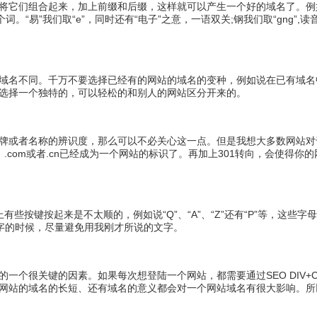
将它们组合起来，加上前缀和后缀，这样就可以产生一个好的域名了。例
个词。“易”我们取“e”，同时还有“电子”之意，一语双关;钢我们取“gng”
域名不同。千万不要选择已经有的网站的
域名
的变种，例如说在已有域名
选择一个独特的，可以轻松的和别人的网站区分开来的。
牌或者名称的辨识度，那么可以不必关心这一点。但是我想大多数网站对
面，.com或者.cn已经成为一个网站的标识了。再加上301转向，会使得
些按键按起来是不太顺的，例如说“Q”、“A”、“Z”还有“P”等，这些
起名字的时候，尽量避免用我刚才所说的文字。
的一个很关键的因素。如果每次想登陆一个网站，都需要通过
SEO
DIV+
网站的域名的长短、还有域名的意义都会对一个网站域名有很大影响。所